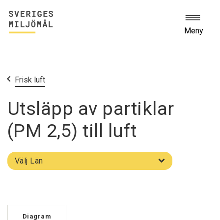
Meny
Start
Miljömålen
Frisk luft
Utsläpp av partiklar
(PM 2,5) till luft
Välj
Välj Län
län
Diagram