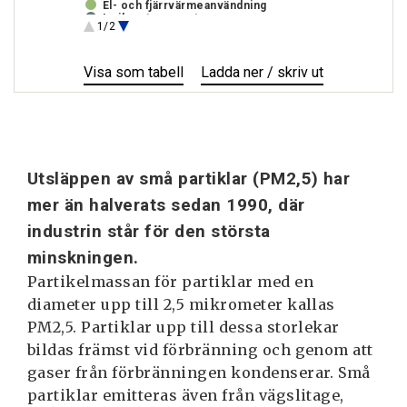
El- och fjärrvärmeanvändning
Inrikes transporter
1/2
Industri
Egen uppvärmning av bostäder
och lokaler
Visa
Utsläpp
som tabell
Ladda ner / skriv ut
Utsläpp
av
av
PM2,5
PM2,5
till
till
luft
luft
Utsläppen av små partiklar (PM2,5) har
mer än halverats sedan 1990, där
industrin står för den största
minskningen.
Partikelmassan för partiklar med en
diameter upp till 2,5 mikrometer kallas
PM2,5. Partiklar upp till dessa storlekar
bildas främst vid förbränning och genom att
gaser från förbränningen kondenserar. Små
partiklar emitteras även från vägslitage,