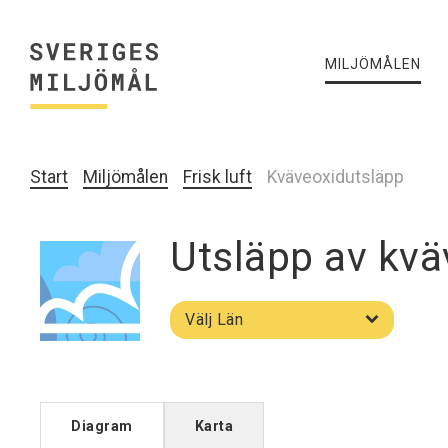
MILJÖMÅLEN
Start
Miljömålen
Frisk luft
Kväveoxidutsläpp
Utsläpp av kväv
Välj
Välj Län
län
Diagram
Karta