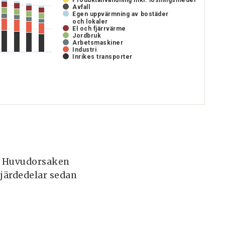
Produktanvändning inkl. lösningsmedel
Avfall
Egen uppvärmning av bostäder
och lokaler
El och fjärrvärme
Jordbruk
Arbetsmaskiner
Industri
Inrikes transporter
p
xider
0. Huvudorsaken
fjärdedelar sedan