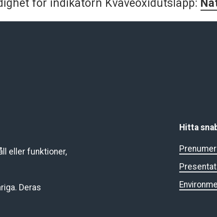
ighet för indikatorn Kväveoxidutsläpp:
Na
Hitta sna
Prenumere
l eller funktioner,
Presentat
Environme
riga. Deras