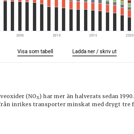
2005
2010
2015
2020
Visa
Utsläpp
som tabell
Ladda ner / skriv ut
Utsläp
av
av
kväveoxider
kväveo
äveoxider (NO
) har mer än halverats sedan 199
X
från inrikes transporter minskat med drygt tre 