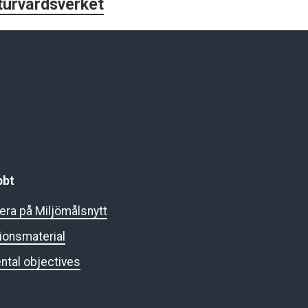
turvårdsverket
bbt
ra på Miljömålsnytt
ionsmaterial
ntal objectives