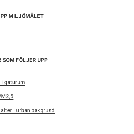
UPP MILJÖMÅLET
R SOM FÖLJER UPP
r i gaturum
 PM2,5
halter i urban bakgrund