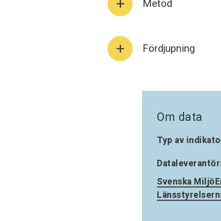
Metod
Fördjupning
Om data
Typ av indikato
Dataleverantör
Svenska MiljöE
Länsstyrelsern