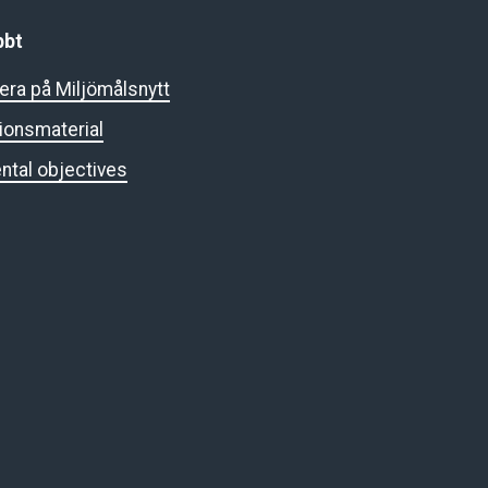
bbt
ra på Miljömålsnytt
ionsmaterial
ntal objectives