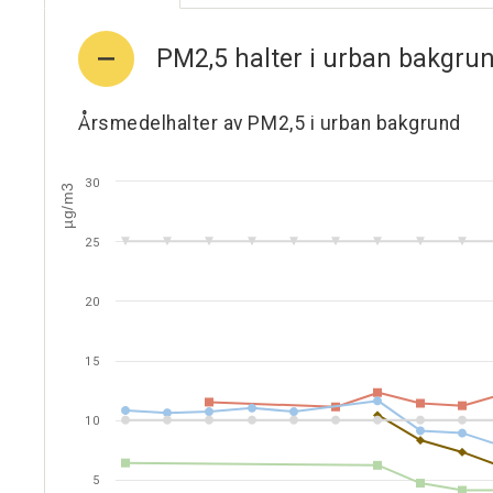
PM2,5 halter i urban bakgru
Årsmedelhalter av PM2,5 i urban bakgrund
30
µg/m3
25
20
15
10
5