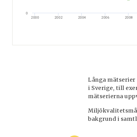
0
2000
2002
2004
2006
2008
Långa mätserier 
i Sverige, till 
mätserierna uppv
Miljökvalitetsmå
bakgrund i samt