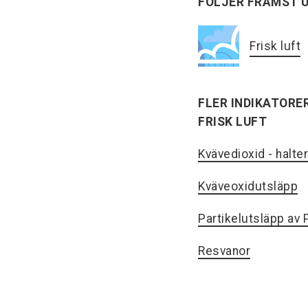
FÖLJER FRÄMST 
Frisk luft
FLER INDIKATORE
FRISK LUFT
Kvävedioxid - halte
Kväveoxidutsläpp
Partikelutsläpp av
Resvanor