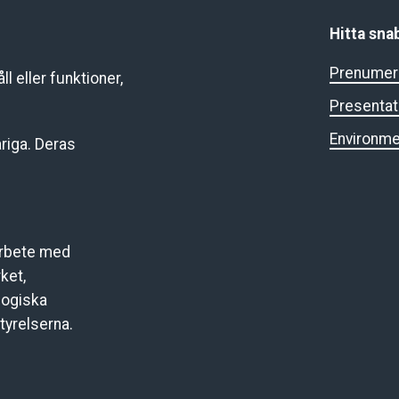
Hitta sna
Prenumere
l eller funktioner,
Presentat
Environme
riga. Deras
arbete med
ket,
logiska
tyrelserna.