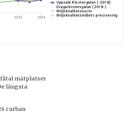
Uppsala Klostergatan (-2018)
Dragarbrunnsgatan (2018-)
Miljökvalitetsnorm
Miljökvalitetsmålets precisering
2022
2024
nd
 fåtal mätplatser
De längsta
4 i urban