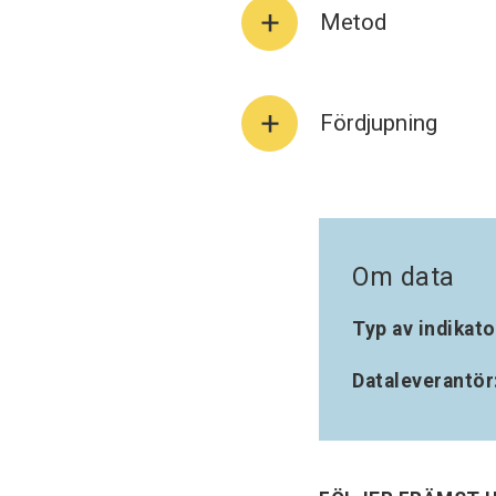
Metod
Fördjupning
Om data
Typ av indikato
Dataleverantör