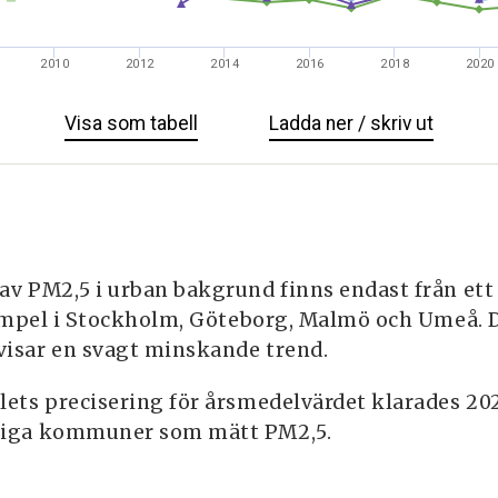
2010
2012
2014
2016
2018
2020
Visa
PM2,5
som tabell
Ladda ner / skriv ut
PM2,5
halter
halter
i
i
urban
urban
bakgrund
bakgru
av PM2,5 i urban bakgrund finns endast från ett
exempel i Stockholm, Göteborg, Malmö och Umeå. 
isar en svagt minskande trend.
lets precisering för årsmedelvärdet klarades 202
liga kommuner som mätt PM2,5.