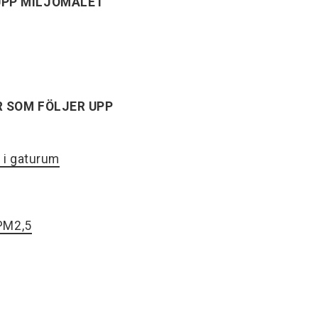
UPP MILJÖMÅLET
R SOM FÖLJER UPP
r i gaturum
 PM2,5