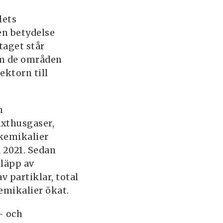
lets
en betydelse
taget står
nom de områden
ektorn till
h
äxthusgaser,
 kemikalier
 2021. Sedan
släpp av
 partiklar, total
emikalier ökat.
- och