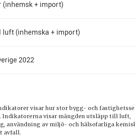
r (inhemsk + import)
ll luft (inhemska + import)
verige 2022
ndikatorer visar hur stor bygg- och fastighetss
 Indikatorerna visar mängden utsläpp till luft,
, användning av miljö- och hälsofarliga kemis
avfall.