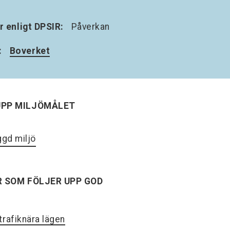
r enligt DPSIR:
Påverkan
:
Boverket
UPP MILJÖMÅLET
gd miljö
R SOM FÖLJER UPP GOD
trafiknära lägen