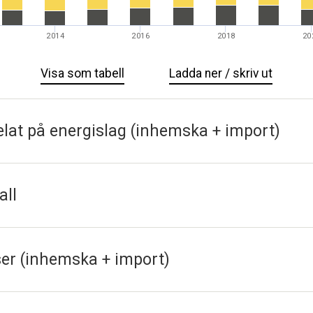
2014
2016
2018
20
Visa
Total
som tabell
Ladda ner / skriv ut
Total
användning
använd
av
av
lat på energislag (inhemska + import)
hälso-
hälso-
och
och
miljöfarliga
miljöfa
kemiska
kemisk
all
produkter
produk
exkl.
exkl.
cement
cemen
ser (inhemska + import)
(inhemsk
(inhem
+
+
import)
import)