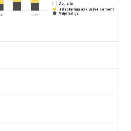
Dölj alla
Hälsofarliga exklusive cement
Miljöfarliga
20
2022
ning
rliga
a
ter
t
sk