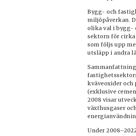
Bygg- och fastig
miljöpåverkan. D
olika val i bygg
sektorn för
cirka
som följs upp me
utsläpp i andra 
Sammanfattnings
fastighetssektor
kväveoxider och 
(exklusive cemen
2008 visar utvec
växthusgaser och
energianvändning
Under 2008–2022 