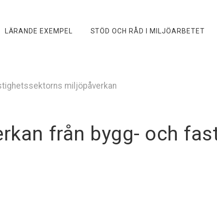
LÄRANDE EXEMPEL
STÖD OCH RÅD I MILJÖARBETET
stighetssektorns miljöpåverkan
erkan från bygg- och fas