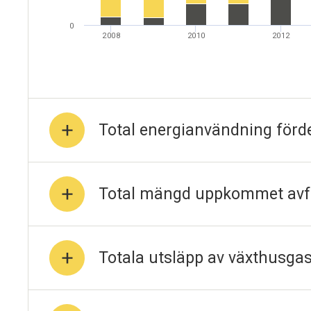
0
2008
2010
2012
Total energianvändning förde
Total mängd uppkommet avf
Totala utsläpp av växthusga