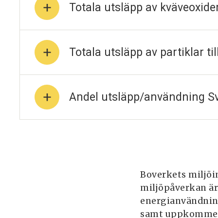
Totala utsläpp av kväveoxide
Totala utsläpp av partiklar ti
Andel utsläpp/användning S
Boverkets miljöi
miljöpåverkan är.
energianvändning
samt uppkommet 