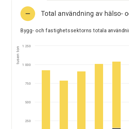
Total användning av hälso- o
Bygg- och fastighetssektorns totala användni
1 250
tusen ton
1 000
750
500
250