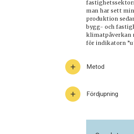
fastighetssektor
man har sett min
produktion sedan
bygg- och fastig
klimatpåverkan m
för indikatorn ”u
Metod
Fördjupning