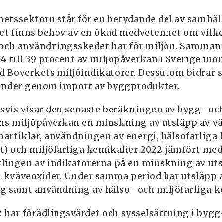
hetssektorn står för en betydande del av samhäl
et finns behov av en ökad medvetenhet om vilk
- och användningsskedet har för miljön. Samman
4 till 39 procent av miljöpåverkan i Sverige i
d Boverkets miljöindikatorer. Dessutom bidrar s
länder genom import av byggprodukter.
vis visar den senaste beräkningen av bygg- oc
ns miljöpåverkan en minskning av utsläpp av v
partiklar, användningen av energi, hälsofarliga
t) och miljöfarliga kemikalier 2022 jämfört med
klingen av indikatorerna på en minskning av ut
 kväveoxider. Under samma period har utsläpp av
 samt användning av hälso- och miljöfarliga k
har förädlingsvärdet och sysselsättning i bygg