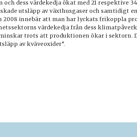
n och dess värdekedja ökat med 21 respektive 34
skade utsläpp av växthusgaser och samtidigt e
 2008 innebär att man har lyckats frikoppla pr
hetssektorns värdekedja från dess klimatpåverka
inskar trots att produktionen ökar i sektorn. D
tsläpp av kväveoxider”.