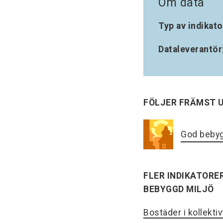
Om data
Typ av indikato
Dataleverantör
FÖLJER FRÄMST 
God bebyg
FLER INDIKATORE
BEBYGGD MILJÖ
Bostäder i kollektiv