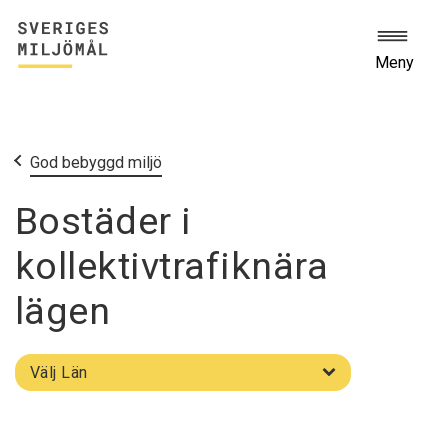
Meny
Start
Miljömålen
God bebyggd miljö
Bostäder i
kollektivtrafiknära
lägen
Välj
Välj Län
län