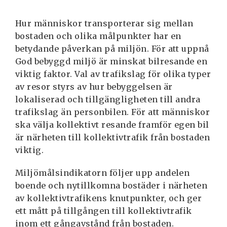
400
400
Hur människor transporterar sig mellan
meter
meter
bostaden och olika målpunkter har en
från
från
betydande påverkan på miljön. För att uppnå
hållplats
hållplats
God bebyggd miljö är minskat bilresande en
viktig faktor. Val av trafikslag för olika typer
av resor styrs av hur bebyggelsen är
lokaliserad och tillgängligheten till andra
trafikslag än personbilen. För att människor
ska välja kollektivt resande framför egen bil
är närheten till kollektivtrafik från bostaden
viktig.
Miljömålsindikatorn följer upp andelen
boende och nytillkomna bostäder i närheten
av kollektivtrafikens knutpunkter, och ger
ett mått på tillgången till kollektivtrafik
inom ett gångavstånd från bostaden.