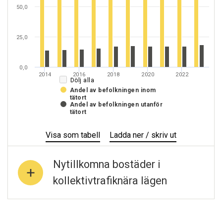
50,0
25,0
0,0
2014
2016
2018
2020
2022
Dölj alla
Andel av befolkningen inom
tätort
Andel av befolkningen utanför
tätort
Visa
Andel
som tabell
Ladda ner / skriv ut
Andel
av
av
befolkning
befolkning
Nytillkomna bostäder i
inom
inom
kollektivtrafiknära lägen
tätort
tätort
som
som
bor
bor
inom
inom