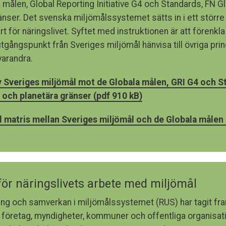
a målen, Global Reporting Initiative G4 och Standards, FN 
änser. Det svenska miljömålssystemet sätts in i ett stö
 för näringslivet. Syftet med instruktionen är att förenkla
gångspunkt från Sveriges miljömål hänvisa till övriga prin
 varandra.
v Sveriges miljömål mot de Globala målen, GRI G4 och S
och planetära gränser (pdf 910 kB)
 matris mellan Sveriges miljömål och de Globala målen 
ör näringslivets arbete med miljömål
ing och samverkan i miljömålssystemet (RUS) har tagit fr
ll företag, myndigheter, kommuner och offentliga organisati