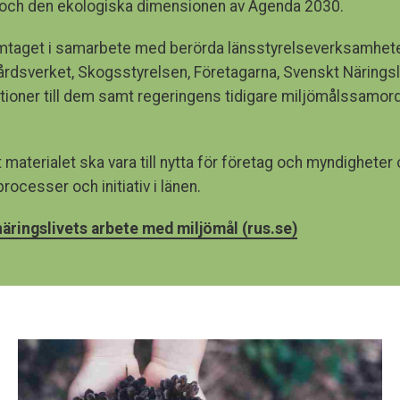
och den ekologiska dimensionen av Agenda 2030.
amtaget i samarbete med berörda länsstyrelseverksamhete
dsverket, Skogsstyrelsen, Företagarna, Svenskt Näringsl
ioner till dem samt regeringens tidigare miljömålssamord
 materialet ska vara till nytta för företag och myndigheter o
ocesser och initiativ i länen.
äringslivets arbete med miljömål (rus.se)