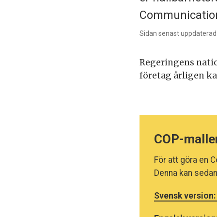
Communication
Sidan senast uppdaterad:
Regeringens natio
företag årligen ka
COP-malle
För att göra en C
Denna kan sedan 
Svensk version: