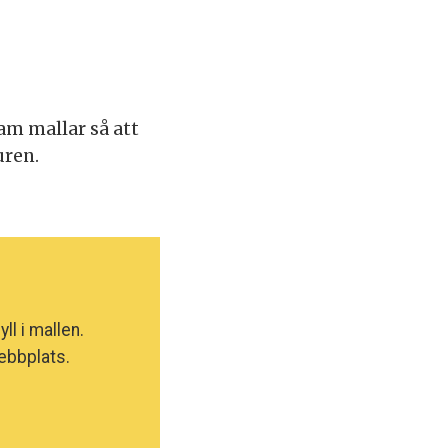
am mallar så att
uren.
ll i mallen.
webbplats.