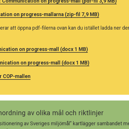
: Communication on progress-mall (pdf-fil 3,9 MB)
ion on progress-mallarna (zip-fil 7,9 MB)
erar att öppna pdf-filerna ovan kan du istället ladda ner 
cation on progress-mall (docx 1 MB)
ication on progress-mall (docx 1 MB)
ör COP-mallen
ordning av olika mål och riktlinjer
tionering av Sveriges miljömål" kartlägger sambandet me