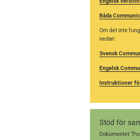
Engelsk version
Båda Communicat
Om det inte fung
nedan:
Svensk Communi
Engelsk Commun
Instruktioner f
Stöd för sam
Dokumentet "Posi