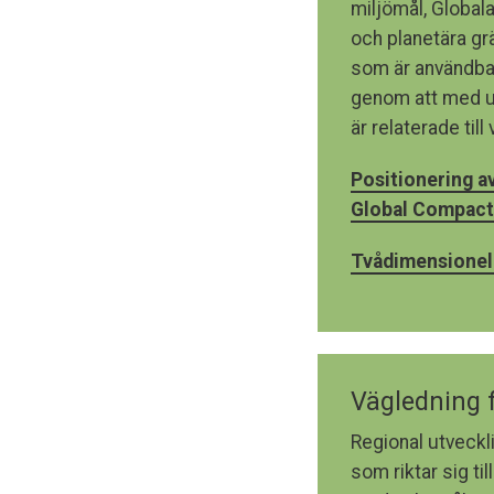
miljömål, Global
och planetära gr
som är användbart
genom att med ut
är relaterade till
Positionering a
Global Compact 
Tvådimensionell
Vägledning f
Regional utveckl
som riktar sig ti