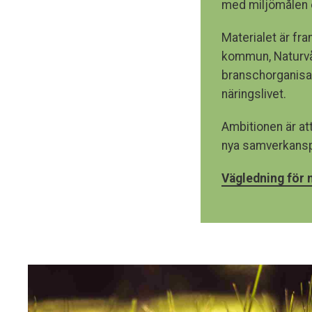
med miljömålen 
Materialet är fr
kommun, Naturvår
branschorganisat
näringslivet.
Ambitionen är att
nya samverkanspr
Vägledning för n