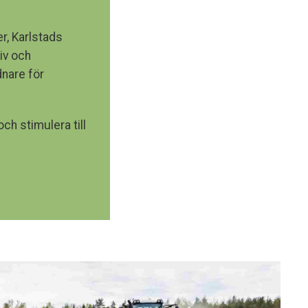
r, Karlstads
iv och
nare för
ch stimulera till