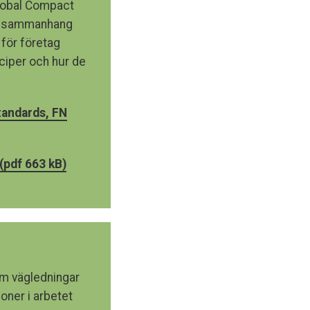
Global Compact
rre sammanhang
 för företag
ciper och hur de
tandards, FN
(pdf 663 kB)
am vägledningar
oner i arbetet