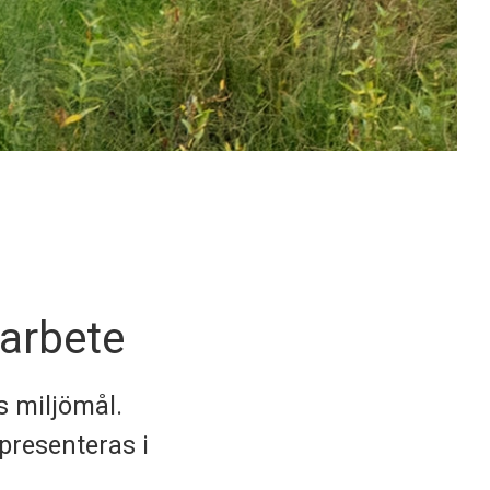
sarbete
s miljömål.
presenteras i