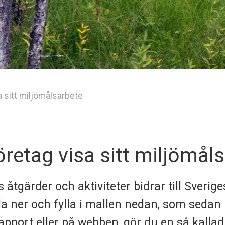
a sitt miljömålsarbete
öretag visa sitt miljömål
åtgärder och aktiviteter bidrar till Sverige
a ner och fylla i mallen nedan, som sedan 
apport eller på webben, gör du en så kallad