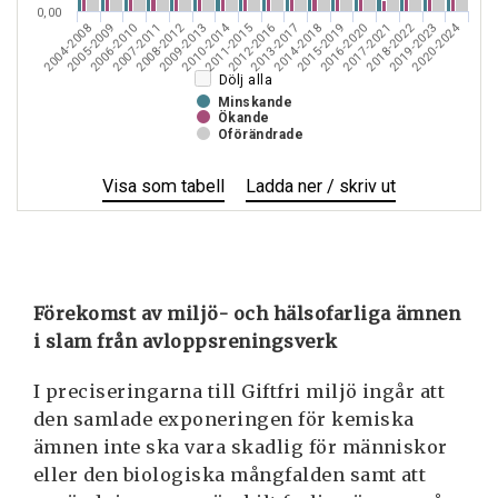
0,00
2008-2012
2020-2024
2010-2014
2018-2022
2007-2011
2013-2017
2019-2023
2014-2018
2009-2013
2015-2019
2004-2008
2016-2020
2005-2009
2011-2015
2017-2021
2006-2010
2012-2016
Dölj alla
Minskande
Ökande
Oförändrade
Visa
Miljö-
som tabell
Ladda ner / skriv ut
Miljö-
och
och
hälsofarliga
hälsofarliga
ämnen
ämnen
i
i
Förekomst av miljö- och hälsofarliga ämnen
slam
slam
i slam från avloppsreningsverk
från
från
avloppsreningsverk
avloppsreni
I preciseringarna till Giftfri miljö ingår att
den samlade exponeringen för kemiska
ämnen inte ska vara skadlig för människor
eller den biologiska mångfalden samt att