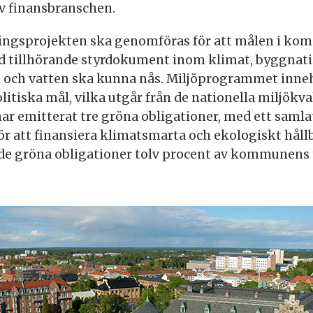
av finansbranschen.
ringsprojekten ska genomföras för att målen i k
tillhörande styrdokument inom klimat, byggnation
all och vatten ska kunna nås. Miljöprogrammet inne
tiska mål, vilka utgår från de nationella miljökva
 emitterat tre gröna obligationer, med ett samlat
ör att finansiera klimatsmarta och ekologiskt håll
de gröna obligationer tolv procent av kommunens t