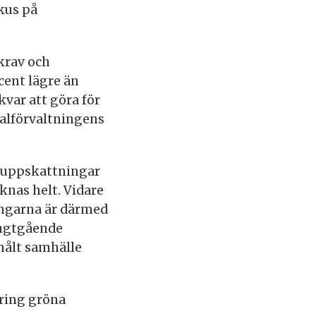
okus på
krav och
cent lägre än
var att göra för
talförvaltningens
v uppskattningar
nas helt. Vidare
ingarna är därmed
långtgående
nålt samhälle
ring gröna