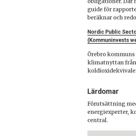
obligationer. Där 
guide för rapport
beräknar och red
Nordic Public Secto
(Kommuninvests we
Örebro kommuns ra
klimatnyttan från 
koldioxidekvivale
Lärdomar
Förutsättning me
energiexperter, k
central.