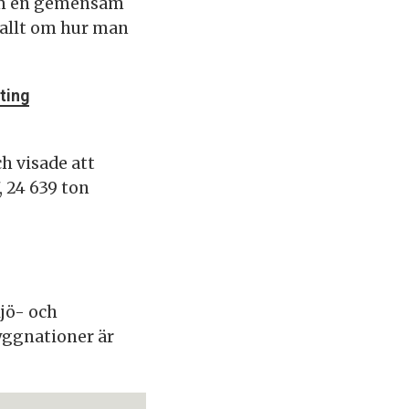
fram en gemensam
rallt om hur man
ting
h visade att
, 24 639 ton
jö- och
yggnationer är