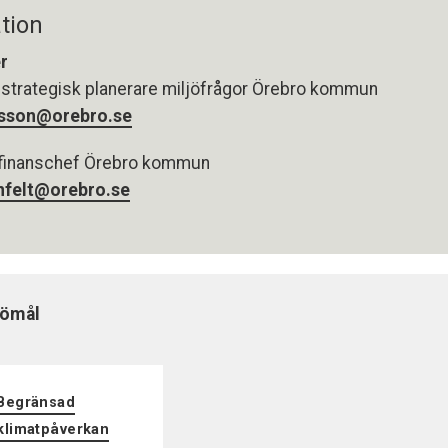
tion
r
 strategisk planerare miljöfrågor Örebro kommun
rsson@orebro.se
 finanschef Örebro kommun
nfelt@orebro.se
jömål
Begränsad
klimatpåverkan