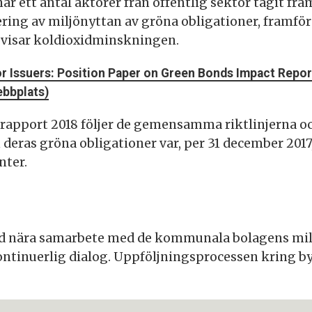
har ett antal aktörer från offentlig sektor tagit 
ering av miljönyttan av gröna obligationer, framfö
ovisar koldioxidminskningen.
r Issuers: Position Paper on Green Bonds Impact Repor
bbplats)
pport 2018 följer de gemensamma riktlinjerna oc
deras gröna obligationer var, per 31 december 2017
nter.
d nära samarbete med de kommunala bolagens mil
ontinuerlig dialog. Uppföljningsprocessen kring b