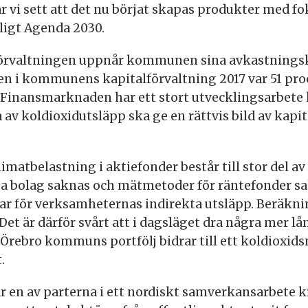
r vi sett att det nu börjat skapas produkter med f
ligt Agenda 2030.
förvaltningen uppnår kommunen sina avkastnings
n i kommunens kapitalförvaltning 2017 var 51 pro
 Finansmarknaden har ett stort utvecklingsarbete k
 av koldioxidutsläpp ska ge en rättvis bild av kapi
imatbelastning i aktiefonder består till stor del a
a bolag saknas och mätmetoder för räntefonder sak
r för verksamheternas indirekta utsläpp. Beräkn
Det är därför svårt att i dagsläget dra några mer 
 Örebro kommuns portfölj bidrar till ett koldioxids
.
en av parterna i ett nordiskt samverkansarbete k