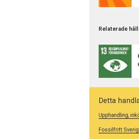
Relaterade hål
Detta handl
Upphandling, ink
Fossilfritt Sveri