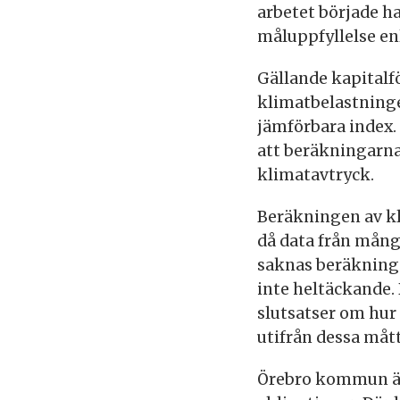
arbetet började ha
måluppfyllelse en
Gällande kapital
klimatbelastninge
jämförbara index.
att beräkningarna
klimatavtryck.
Beräkningen av kl
då data från mång
saknas beräkninga
inte heltäckande. 
slutsatser om hur
utifrån dessa mått
Örebro kommun är 