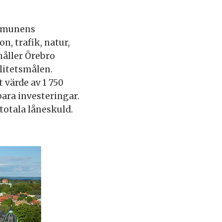
ommunens
, trafik, natur,
håller Örebro
litetsmålen.
 värde av 1 750
bara investeringar.
otala låneskuld.