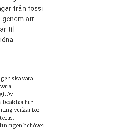
ngar från fossil
n genom att
r till
gröna
ngen ska vara
 vara
gi. Av
a beaktas hur
rning verkar för
teras.
altningen behöver