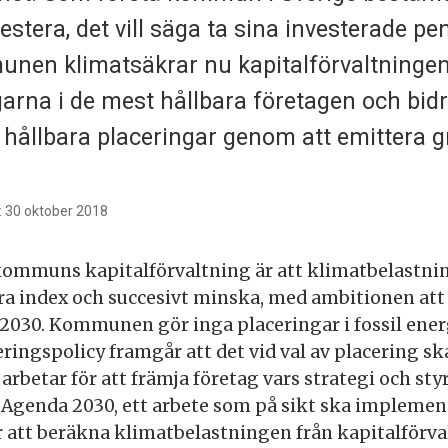
vestera, det vill säga ta sina investerade pe
unen klimatsäkrar nu kapitalförvaltninge
garna i de mest hållbara företagen och bidra
hållbara placeringar genom att emittera 
: 30 oktober 2018
kommuns kapitalförvaltning är att klimatbelastni
ra index och succesivt minska, med ambitionen att
 2030. Kommunen gör inga placeringar i fossil ener
ngspolicy framgår att det vid val av placering sk
 arbetar för att främja företag vars strategi och sty
 Agenda 2030, ett arbete som på sikt ska implemen
att beräkna klimatbelastningen från kapitalförv