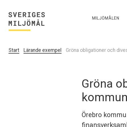
MILJÖMÅLEN
Start
Lärande exempel
Gröna obligationer och div
Gröna ob
kommune
Örebro kommun 
finansverksamh