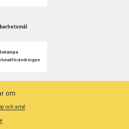
lbarhetsmål
Bekämpa
klimatförändringen
ar om
öp och avtal
ge