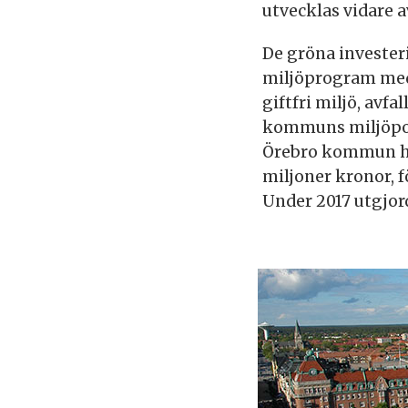
utvecklas vidare 
De gröna investe
miljöprogram med 
giftfri miljö, avf
kommuns miljöpoli
Örebro kommun har
miljoner kronor, f
Under 2017 utgjor