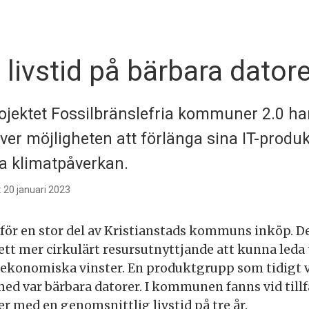
 livstid på bärbara datore
rojektet Fossilbränslefria kommuner 2.0 ha
r möjligheten att förlänga sina IT-produkte
ka klimatpåverkan.
 20 januari 2023
 för en stor del av Kristianstads kommuns inköp. De
 ett mer cirkulärt resursutnyttjande att kunna leda 
ekonomiska vinster. En produktgrupp som tidigt v
med var bärbara datorer. I kommunen fanns vid tillfä
r med en genomsnittlig livstid på tre år.