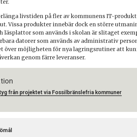
ter.
örlänga livstiden på fler av kommunens IT-produkte
lut. Vissa produkter innebär dock en större utmani
h läsplattor som används i skolan är slitaget exemp
ärbara datorer som används av administrativ person
 över möjligheten för nya lagringsrutiner att kunn
verkan genom färre leveranser.
tion
yg från projektet via Fossilbränslefria kommuner
jömål