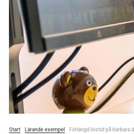
Start
Lärande exempel
Förlängd livstid på bärbara 