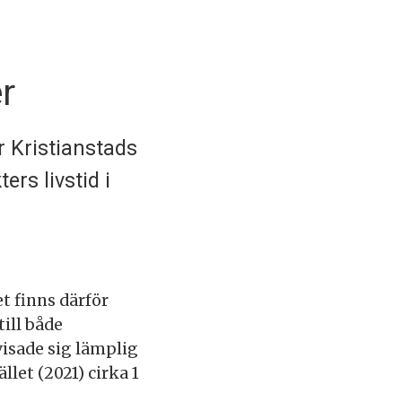
r
r Kristianstads
rs livstid i
t finns därför
till både
isade sig lämplig
llet (2021) cirka 1