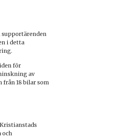
ed supportärenden
n i detta
ring.
iden för
minskning av
 från 18 bilar som
 Kristianstads
a och