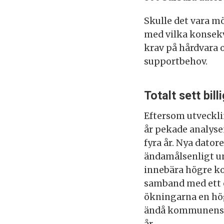
Skulle det vara möj
med vilka konsekv
krav på hårdvara 
supportbehov.
Totalt sett bill
Eftersom utveckli
år pekade analyse
fyra år. Nya dator
ändamålsenligt un
innebära högre ko
samband med ett ö
ökningarna en hög
ändå kommunens t