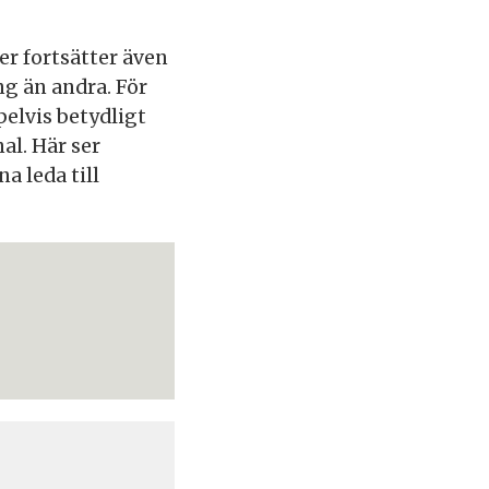
r fortsätter även
ng än andra. För
elvis betydligt
al. Här ser
a leda till