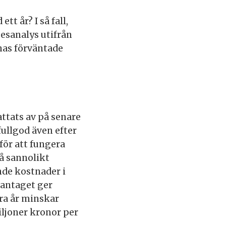
tt år? I så fall,
esanalys utifrån
nas förväntade
ttats av på senare
ullgod även efter
för att fungera
å sannolikt
nde kostnader i
mantaget ger
ra år minskar
ljoner kronor per