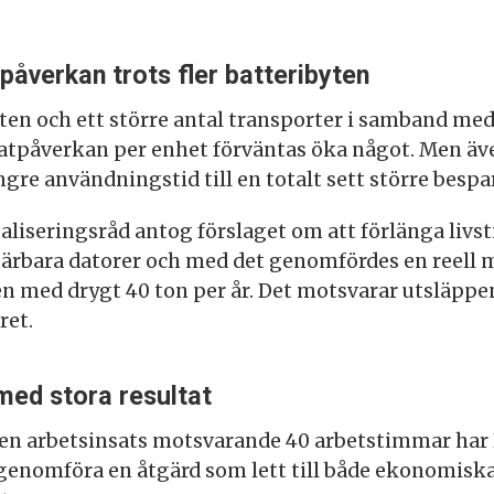
påverkan trots fler batteribyten
yten och ett större antal transporter i samband m
tpåverkan per enhet förväntas öka något. Men äve
gre användningstid till en totalt sett större bespa
iseringsråd antog förslaget om att förlänga livst
ärbara datorer och med det genomfördes en reell 
n med drygt 40 ton per år. Det motsvarar utsläppen
ret.
 med stora resultat
iten arbetsinsats motsvarande 40 arbetstimmar har
nomföra en åtgärd som lett till både ekonomisk