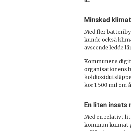
år.
Minskad klimat
Med fler batterib
kunde också klima
avseende ledde län
Kommunens digital
organisationens b
koldioxidutsläppe
kör 1 500 mil om å
En liten insats
Med en relativt l
kommun kunnat ge