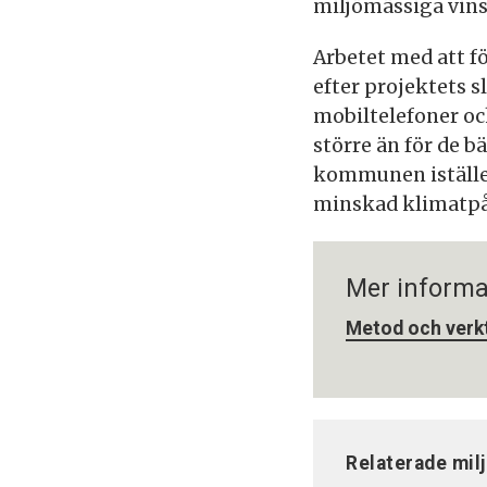
miljömässiga vins
Arbetet med att f
efter projektets s
mobiltelefoner oc
större än för de b
kommunen istället
minskad klimatpå
Mer informa
Metod och verkt
Relaterade mil