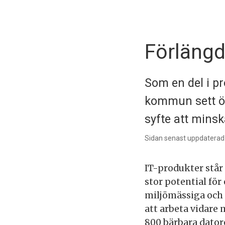
Förlängd
Som en del i p
kommun sett öve
syfte att mins
Sidan senast uppdaterad:
IT-produkter står
stor potential för
miljömässiga och 
att arbeta vidare 
800 bärbara datore