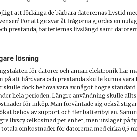
ligt att förlänga de bärbara datorernas livstid med e
enser? För att ge svar åt frågorna gjordes en nuläg
och prestanda, batteriernas livslängd samt datorer
igare lösning
ngstakten för datorer och annan elektronik har ma
n på att hårdvara och prestanda skulle kunna vara f
er skulle dock behöva vara av något högre standard 
der hela perioden. Längre användning skulle allts
stnader för inköp. Man förväntade sig också stiga
kat behov av support och fler batteribyten. Sam
re livscykelkostnad per enhet, men utslaget på fy
otala omkostnader för datorerna med cirka 0,5 mi