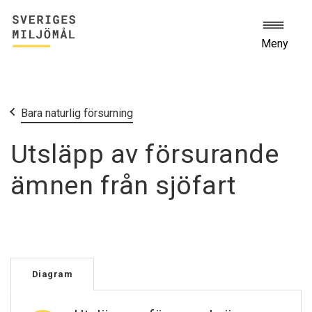
Meny
Start
Miljömålen
Bara naturlig försurning
Utsläpp av försurande
ämnen från sjöfart
Diagram