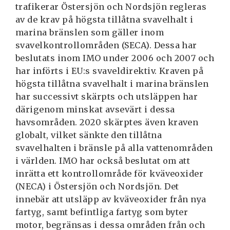
trafikerar Östersjön och Nordsjön regleras
av de krav på högsta tillåtna svavelhalt i
marina bränslen som gäller inom
svavelkontrollområden (SECA). Dessa har
beslutats inom IMO under 2006 och 2007 och
har införts i EU:s svaveldirektiv. Kraven på
högsta tillåtna svavelhalt i marina bränslen
har successivt skärpts och utsläppen har
därigenom minskat avsevärt i dessa
havsområden. 2020 skärptes även kraven
globalt, vilket sänkte den tillåtna
svavelhalten i bränsle på alla vattenområden
i världen. IMO har också beslutat om att
inrätta ett kontrollområde för kväveoxider
(NECA) i Östersjön och Nordsjön. Det
innebär att utsläpp av kväveoxider från nya
fartyg, samt befintliga fartyg som byter
motor, begränsas i dessa områden från och