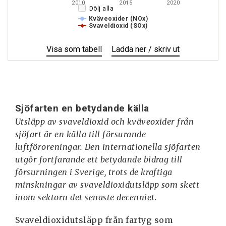
2010
2015
2020
Dölj alla
Kväveoxider (NOx)
Svaveldioxid (SOx)
Visa
Utsläpp
som tabell
Ladda ner / skriv ut
Utsläpp
av
av
försurande
försurande
ämnen
ämnen
från
från
Sjöfarten en betydande källa
sjöfart
sjöfart
Utsläpp av svaveldioxid och kväveoxider från
sjöfart är en källa till försurande
luftföroreningar.
Den internationella sjöfarten
utgör fortfarande ett betydande bidrag till
försurningen i Sverige, trots de kraftiga
minskningar av svaveldioxidutsläpp som skett
inom sektorn det senaste decenniet.
Svaveldioxidutsläpp från fartyg som