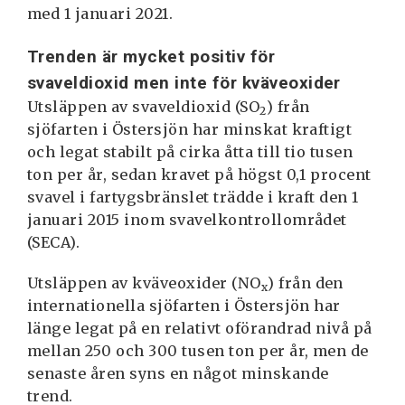
med 1 januari 2021.
Trenden är mycket positiv för
svaveldioxid men inte för kväveo
xider
Utsläppen av svaveldioxid (SO
) från
2
sjöfarten i Östersjön har minskat kraftigt
och legat stabilt på cirka åtta till tio tusen
ton per år, sedan kravet på högst 0,1 procent
svavel i fartygsbränslet trädde i kraft den 1
januari 2015 inom svavelkontrollområdet
(SECA).
Utsläppen av kväveoxider (NO
) från den
x
internationella sjöfarten i Östersjön har
länge legat på en relativt oförandrad nivå på
mellan 250 och 300 tusen ton per år, men de
senaste åren syns en något minskande
trend.