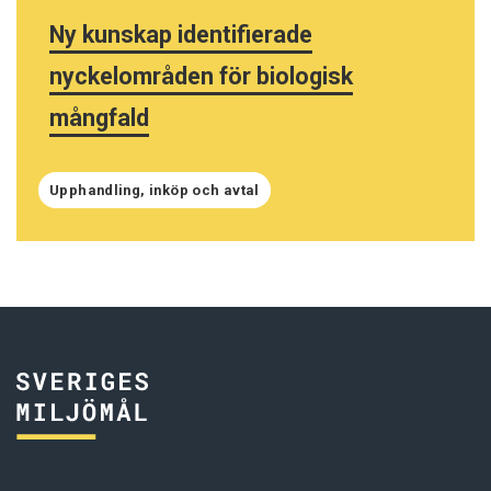
Ny kunskap identifierade
nyckelområden för biologisk
mångfald
Upphandling, inköp och avtal