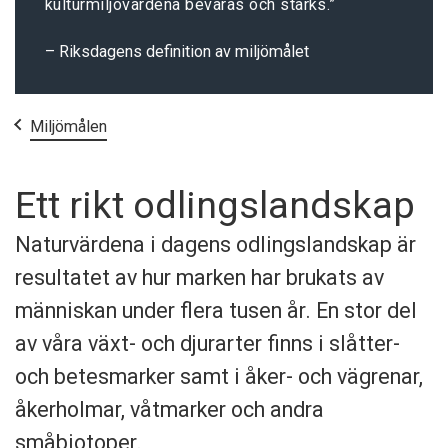
kulturmiljövärdena bevaras och stärks.
– Riksdagens definition av miljömålet
Start
Miljömålen
Ett rikt odlingslandskap
Naturvärdena i dagens odlingslandskap är
resultatet av hur marken har brukats av
människan under flera tusen år. En stor del
av våra växt- och djurarter finns i slåtter-
och betesmarker samt i åker- och vägrenar,
åkerholmar, våtmarker och andra
småbiotoper.