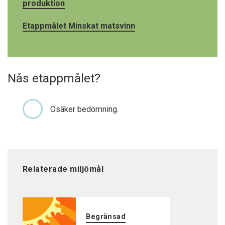
produktion
Etappmålet Minskat matsvinn
Nås etappmålet?
Osäker bedömning.
Relaterade miljömål
Begränsad