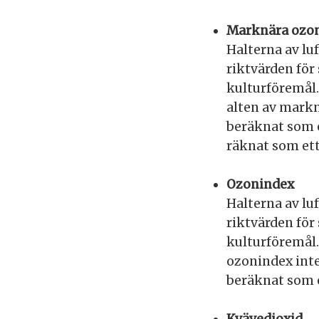
Marknära ozo
Halterna av lu
riktvärden för
kulturföremål.
alten av markn
beräknat som 
räknat som et
Ozonindex
Halterna av lu
riktvärden för
kulturföremål.
ozonindex int
beräknat som 