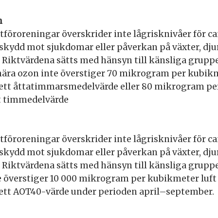
n
ftföroreningar överskrider inte lågrisknivåer för ca
 skydd mot sjukdomar eller påverkan på växter, djur
 Riktvärdena sätts med hänsyn till känsliga gruppe
ära ozon inte överstiger 70 mikrogram per kubikm
ett åttatimmarsmedelvärde eller 80 mikrogram pe
t timmedelvärde
ftföroreningar överskrider inte lågrisknivåer för ca
 skydd mot sjukdomar eller påverkan på växter, djur
 Riktvärdena sätts med hänsyn till känsliga gruppe
e överstiger 10 000 mikrogram per kubikmeter luf
ett AOT40-värde under perioden april–september.