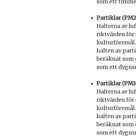
som ett timme
Partiklar (PM2
Halterna av lu
riktvärden för
kulturföremål.
halten av part
beräknat som 
som ett dygns
Partiklar (PM1
Halterna av lu
riktvärden för
kulturföremål.
halten av part
beräknat som 
som ett dygns