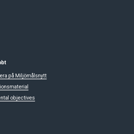
bbt
ra på Miljömålsnytt
ionsmaterial
ntal objectives