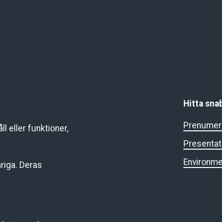
Hitta sna
Prenumere
l eller funktioner,
Presentat
Environme
riga. Deras