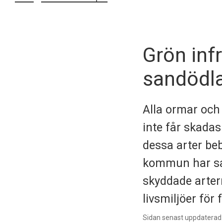
Grön inf
sandödl
Alla ormar och 
inte får skadas
dessa arter be
kommun har sat
skyddade arter
livsmiljöer för
Sidan senast uppdaterad: 