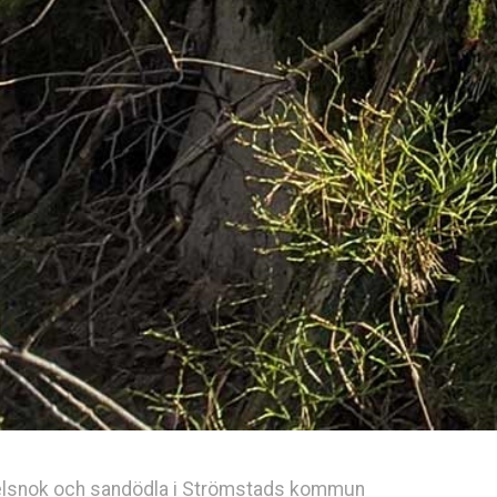
selsnok och sandödla i Strömstads kommun