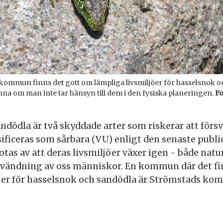
 kommun finns det gott om lämpliga livsmiljöer för hasselsnok o
inna om man inte tar hänsyn till dem i den fysiska planeringen.
Fo
dödla är två skyddade arter som riskerar att försv
ificeras som sårbara (VU) enligt den senaste publi
tas av att deras livsmiljöer växer igen - både naturl
vändning av oss människor. En kommun där det fi
öer för hasselsnok och sandödla är Strömstads ko