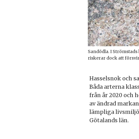
Sandödla. I Strömstads
riskerar dock att försv
Hasselsnok och san
Båda arterna klass
från år 2020 och ho
av ändrad markan
lämpliga livsmilj
Götalands län.