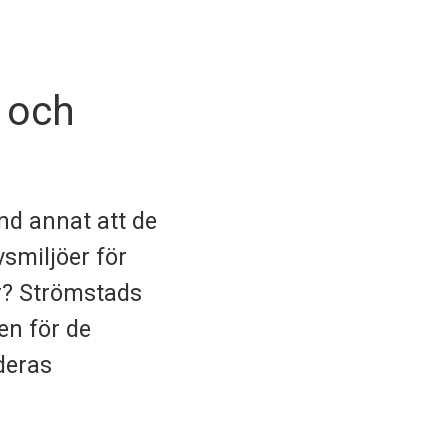
k och
and annat att de
vsmiljöer för
ar? Strömstads
en för de
deras