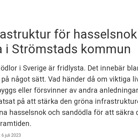
rastruktur för hasselsno
a i Strömstads kommun
ödlor i Sverige är fridlysta. Det innebär bl
 på något sätt. Vad händer då om viktiga li
byggs eller försvinner av andra anledning
sat på att stärka den gröna infrastruktur
na hasselsnok och sandödla för att säkra 
 framtiden.
6 juli 2023