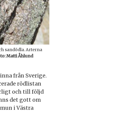
ch sandödla. Arterna
to: Matti Åhlund
inna från Sverige.
cerade rödlistan
igt och till följd
nns det gott om
mmun i Västra