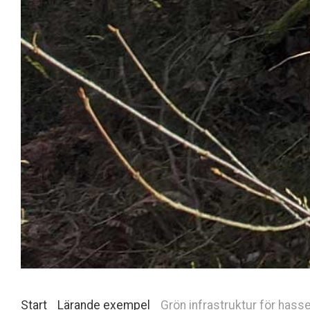
Start
Lärande exempel
Grön infrastruktur för has